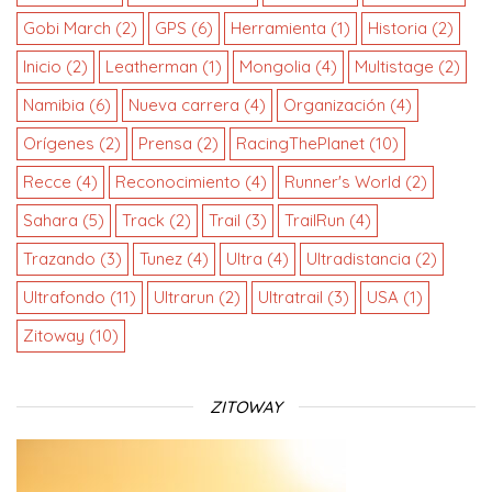
Gobi March
(2)
GPS
(6)
Herramienta
(1)
Historia
(2)
Inicio
(2)
Leatherman
(1)
Mongolia
(4)
Multistage
(2)
Namibia
(6)
Nueva carrera
(4)
Organización
(4)
Orígenes
(2)
Prensa
(2)
RacingThePlanet
(10)
Recce
(4)
Reconocimiento
(4)
Runner's World
(2)
Sahara
(5)
Track
(2)
Trail
(3)
TrailRun
(4)
Trazando
(3)
Tunez
(4)
Ultra
(4)
Ultradistancia
(2)
Ultrafondo
(11)
Ultrarun
(2)
Ultratrail
(3)
USA
(1)
Zitoway
(10)
ZITOWAY