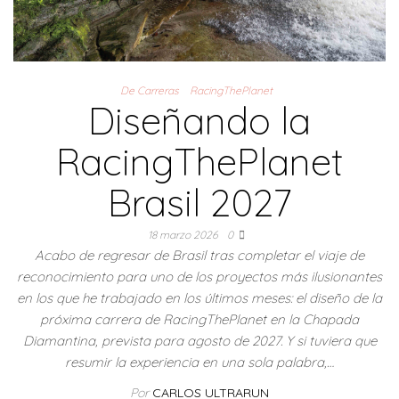
De Carreras
RacingThePlanet
Diseñando la
RacingThePlanet
Brasil 2027
18 marzo 2026
0
Acabo de regresar de Brasil tras completar el viaje de
reconocimiento para uno de los proyectos más ilusionantes
en los que he trabajado en los últimos meses: el diseño de la
próxima carrera de RacingThePlanet en la Chapada
Diamantina, prevista para agosto de 2027. Y si tuviera que
resumir la experiencia en una sola palabra,…
Por
CARLOS ULTRARUN