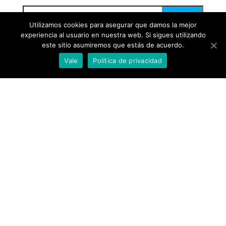
Utilizamos cookies para asegurar que damos la mejor
experiencia al usuario en nuestra web. Si sigues utilizando
este sitio asumiremos que estás de acuerdo.
Vale
Política de privacidad
Funciona gracias a
WordPress
|
Tema:
Envo Blog