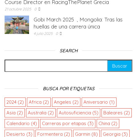
Course Director en RacingThePlanet Grecia
21 octubre 2025
0
Gobi March 2025 , Mongolia: Tras las
huellas de una carrera única
4 julio 2025
0
SEARCH
BUSCA POR ETIQUETAS
2024
(2)
Africa
(2)
Angeles
(2)
Aniversario
(1)
Asia
(2)
Australia
(2)
Autosuficiencia
(5)
Baleares
(2)
Calendario
(4)
Carreras por etapas
(3)
China
(2)
Desierto
(3)
Formentera
(2)
Garmin
(8)
Georgia
(3)