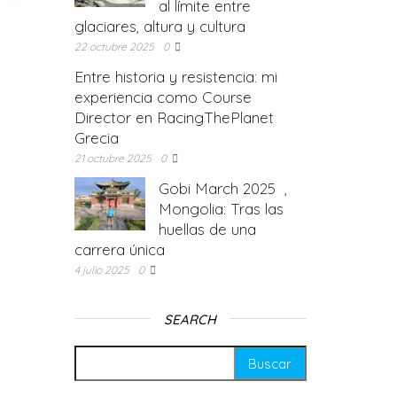
al límite entre
glaciares, altura y cultura
22 octubre 2025
0
Entre historia y resistencia: mi
experiencia como Course
Director en RacingThePlanet
Grecia
21 octubre 2025
0
Gobi March 2025 ,
Mongolia: Tras las
huellas de una
carrera única
4 julio 2025
0
SEARCH