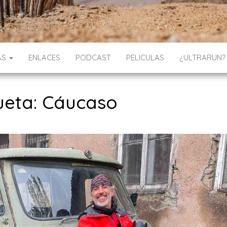
AS
ENLACES
PODCAST
PELICULAS
¿ULTRARUN?
ueta: Cáucaso