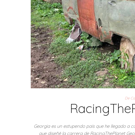
De Ca
RacingTheP
Georgia es un estupendo país que he llegado a co
que diseñé la carrera de RacingThePlanet Geor