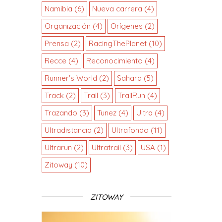
Namibia
(6)
Nueva carrera
(4)
Organización
(4)
Orígenes
(2)
Prensa
(2)
RacingThePlanet
(10)
Recce
(4)
Reconocimiento
(4)
Runner's World
(2)
Sahara
(5)
Track
(2)
Trail
(3)
TrailRun
(4)
Trazando
(3)
Tunez
(4)
Ultra
(4)
Ultradistancia
(2)
Ultrafondo
(11)
Ultrarun
(2)
Ultratrail
(3)
USA
(1)
Zitoway
(10)
ZITOWAY