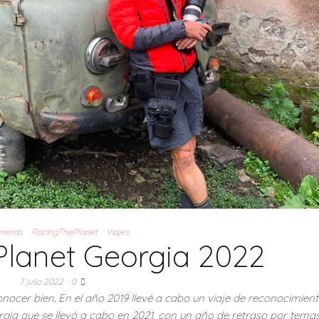
rreras
RacingThePlanet
Viajes
lanet Georgia 2022
7 julio 2022
0
nocer bien. En el año 2019 llevé a cabo un viaje de reconocimient
gia que se llevó a cabo en 2021, con un año de retraso por temas